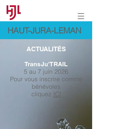
HAUT-JURA-LEMAN
ACTUALITÉS
TransJu'TRAIL
5 au 7 juin 2026
Pour vous inscrire comme
bénévoles
cliquez
ICI