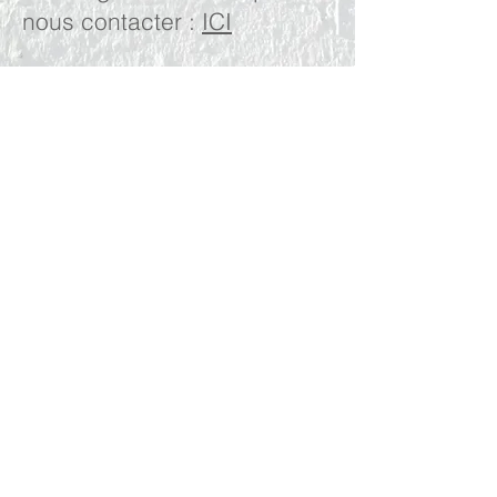
nous contacter :
ICI
RESULTATS
RÉSULTATS MASSIF
JURASSIEN
RÉSULTATS NATIONAUX
SPORT MEMBER
PARTENAIRES
CONTACT
LICENCE