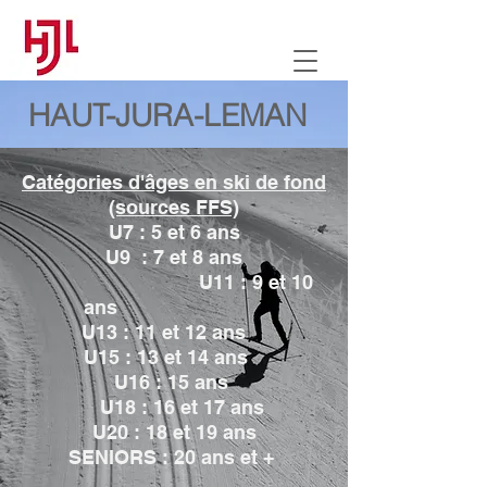
HAUT-JURA-LEMAN
Catégories d'âges en ski de fond
(sources FFS)
U7 : 5 et 6 ans
U9 : 7 et 8 ans
U11 : 9 et 10
ans
U13 : 11 et 12 ans
U15 : 13 et 14 ans
U16 : 15 ans
U18 : 16 et 17 ans
U20 : 18 et 19 ans
SENIORS : 20 ans et +