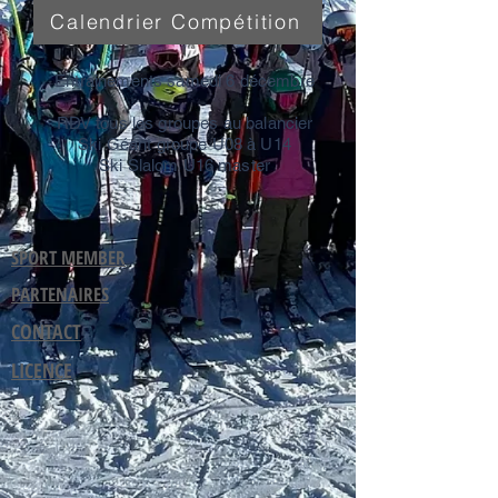
Calendrier Compétition
Entrainements samedi 6 décembre
RDV tous les groupes au balancier
Ski Géant groupe U08 à U14
Ski Slalom U16 master
SPORT MEMBER
PARTENAIRES
CONTACT
LICENCE